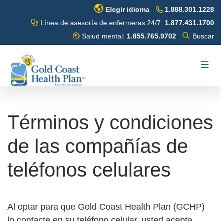
Ir
Elegir idioma
1.888.301.1228
al
Línea de asesoría de enfermeras 24/7:
1.877.431.1700
contenido
Alternar
Salud mental:
1.855.765.9702
Buscar
buscar
principal
Buscar
Altern
Env
naveg
Términos y condiciones
de las compañías de
teléfonos celulares
Al optar para que Gold Coast Health Plan (GCHP)
lo contacte en su teléfono celular, usted acepta