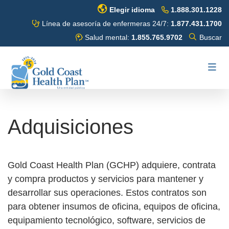
Ir
Elegir idioma
1.888.301.1228
al
Línea de asesoría de enfermeras 24/7:
1.877.431.1700
contenido
Alternar
Salud mental:
1.855.765.9702
Buscar
buscar
principal
Buscar
Altern
Env
naveg
Adquisiciones
Gold Coast Health Plan (GCHP) adquiere, contrata
y compra productos y servicios para mantener y
desarrollar sus operaciones. Estos contratos son
para obtener insumos de oficina, equipos de oficina,
equipamiento tecnológico, software, servicios de