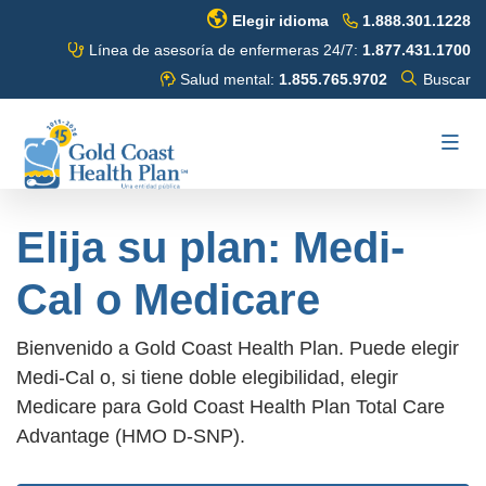
Ir
Elegir idioma
1.888.301.1228
al
Línea de asesoría de enfermeras 24/7:
1.877.431.1700
contenido
Alternar
Salud mental:
1.855.765.9702
Buscar
buscar
principal
Buscar
Altern
Env
naveg
Elija su plan: Medi-
Cal o Medicare
Bienvenido a Gold Coast Health Plan. Puede elegir
Medi-Cal o, si tiene doble elegibilidad, elegir
Medicare para Gold Coast Health Plan Total Care
Advantage (HMO D-SNP).